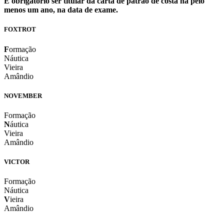
É obrigatório ser titular da carta de patrão de costa há pelo
menos um ano, na data de exame.
FOXTROT
F
ormação
Náutica
Vieira
Amândio
NOVEMBER
Formação
N
áutica
Vieira
Amândio
VICTOR
Formação
Náutica
V
ieira
Amândio