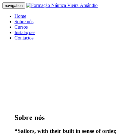
navigation
Home
Sobre nós
Cursos
Instalações
Contactos
The world is a book and those who do not
travel read only one page
A journey of a thousand miles begins with
a single step
Travel is the only thing you buy that
makes you richer
Sobre
nós
“Sailors, with their built in sense of order,