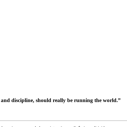
ravel read only one page
 single step
s you richer
ce and discipline, should really be running the world.”