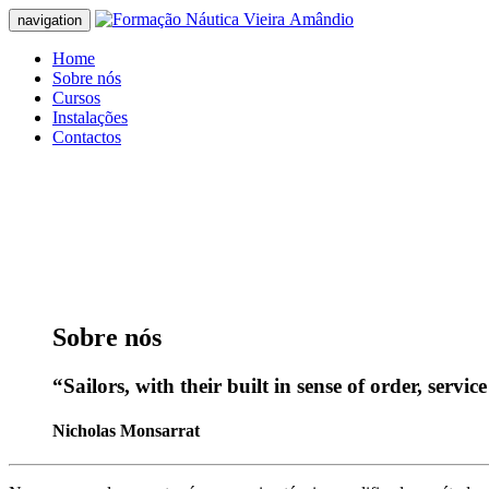
navigation
Home
Sobre nós
Cursos
Instalações
Contactos
The world is a book and those who do not t
A journey of a thousand miles begins with a
Travel is the only thing you buy that make
Sobre
nós
“Sailors, with their built in sense of order, servi
Nicholas Monsarrat