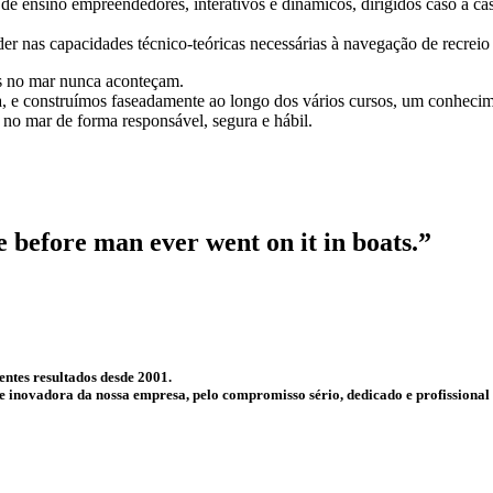
de ensino empreendedores, interativos e dinâmicos, dirigidos caso a ca
r nas capacidades técnico-teóricas necessárias à navegação de recreio
ros no mar nunca aconteçam.
 e construímos faseadamente ao longo dos vários cursos, um conhecimen
 no mar de forma responsável, segura e hábil.
ce before man ever went on it in boats.”
entes resultados desde 2001.
 e inovadora da nossa empresa, pelo compromisso sério, dedicado e profissiona