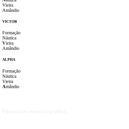
Vieira
Amândio
VICTOR
Formação
Náutica
V
ieira
Amândio
ALPHA
Formação
Náutica
Vieira
A
mândio
As nossas instalações
Formação teórica e prática.