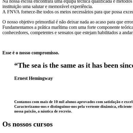
Na nossa escola encontrará uma equipa técnica qualificada e métodos 
instituição uma salutar e memorável experiência.
A FNVA fornece-lhe todos os meios necessários para que possa excede
O nosso objetivo primordial é não deixar nada ao acaso para que er
Fundamentamos a prática marítima com uma forte componente teórica,
conhecedores, competentes e sensatos que estejam habilitados a andar
Esse é o nosso compromisso.
“The sea is the same as it has been sin
Ernest Hemingway
Contamos com mais de
10 mil alunos aprovados
com satisfação e excel
Caracterizamo-nos e distinguimo-nos pela vertente dinâmica, eficiente
nossa paixão, a náutica de recreio.
Os nossos
cursos